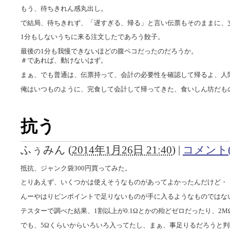
もう、待ちきれん感丸出し。
で結局、待ちきれず、「遅すぎる、帰る」と言い伝票もそのままに、
1分もしないうちに来る注文したであろう餃子。
最後の1分も我慢できないほどの腹ペコだったのだろうか。
＃であれば、動けないはず。
まぁ、でも普通は、伝票持って、会計の必要性を確認して帰るよ、人
俺はいつものように、完食して会計して帰ってきた、食いしん坊だも
抗う
ふぅみん
(
2014年1月26日 21:40
)
|
コメント(
抵抗、ジャンク袋300円買ってみた。
とりあえず、いくつかは使えそうなものがあってよかったんだけど・
んーやはりピンポイントで足りないものが手に入るようなものではな
テスターで調べた結果、1割以上が0.1Ωとかの殆どゼロだったり、2
でも、5Ωくらいからいろいろ入ってたし、まぁ、事足りるだろうと判