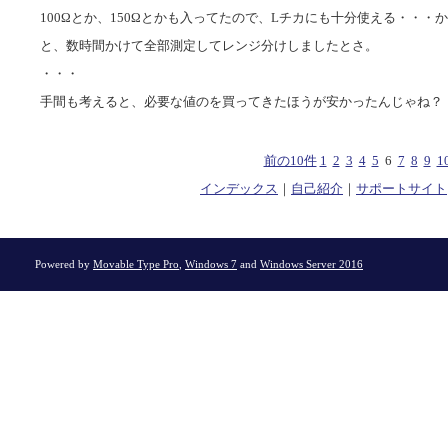
100Ωとか、150Ωとかも入ってたので、Lチカにも十分使える・・・
と、数時間かけて全部測定してレンジ分けしましたとさ。
・・・
手間も考えると、必要な値のを買ってきたほうが安かったんじゃね？
前の10件
1
2
3
4
5
6
7
8
9
1
インデックス
｜
自己紹介
｜
サポートサイト
Powered by
Movable Type Pro
,
Windows 7
and
Windows Server 2016