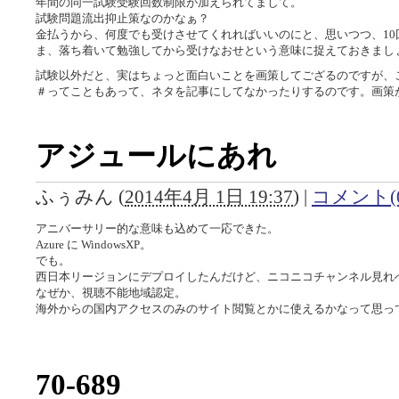
年間の同一試験受験回数制限が加えられてまして。
試験問題流出抑止策なのかなぁ？
金払うから、何度でも受けさせてくれればいいのにと、思いつつ、10
ま、落ち着いて勉強してから受けなおせという意味に捉えておきまし
試験以外だと、実はちょっと面白いことを画策してござるのですが、
＃ってこともあって、ネタを記事にしてなかったりするのです。画策
アジュールにあれ
ふぅみん
(
2014年4月 1日 19:37
)
|
コメント(0
アニバーサリー的な意味も込めて一応できた。
Azure に WindowsXP。
でも。
西日本リージョンにデプロイしたんだけど、ニコニコチャンネル見れ
なぜか、視聴不能地域認定。
海外からの国内アクセスのみのサイト閲覧とかに使えるかなって思っ
70-689