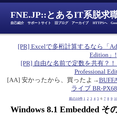
FNE.JP::とあるIT系脱
自己紹介
｜
サポートサイト
｜
旧ブログ
｜
アーカイブ
｜
HTTPSへ
｜
Go
[PR] Excelで多桁計算するなら「Addin fo
Edition」!
[PR] 自由な名前で定数を共有？！「Addin
Professional Ed
[AA] 安かったから、買ったよ→
BUF
ライブ BR-PX68
前の10件
1
2
3
4
5
6
7
8
9
1
Windows 8.1 Embedded そ