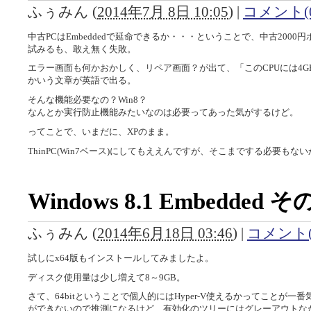
ふぅみん
(
2014年7月 8日 10:05
)
|
コメント(0
中古PCはEmbeddedで延命できるか・・・ということで、中古2000円ポッキ
試みるも、敢え無く失敗。
エラー画面も何かおかしく、リペア画面？が出て、「このCPUには4
かいう文章が英語で出る。
そんな機能必要なの？Win8？
なんとか実行防止機能みたいなのは必要ってあった気がするけど。
ってことで、いまだに、XPのまま。
ThinPC(Win7ベース)にしてもええんですが、そこまでする必要もな
Windows 8.1 Embedded そ
ふぅみん
(
2014年6月18日 03:46
)
|
コメント(
試しにx64版もインストールしてみましたよ。
ディスク使用量は少し増えて8～9GB。
さて、64bitということで個人的にはHyper-V使えるかってことが
ができないので推測になるけど、有効化のツリーにはグレーアウトな