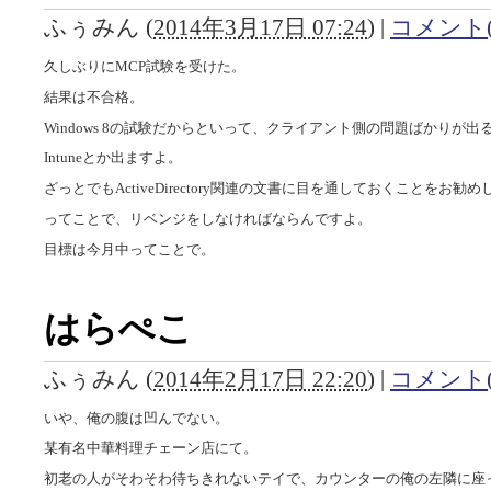
ふぅみん
(
2014年3月17日 07:24
)
|
コメント(
久しぶりにMCP試験を受けた。
結果は不合格。
Windows 8の試験だからといって、クライアント側の問題ばかりが
Intuneとか出ますよ。
ざっとでもActiveDirectory関連の文書に目を通しておくことをお勧
ってことで、リベンジをしなければならんですよ。
目標は今月中ってことで。
はらぺこ
ふぅみん
(
2014年2月17日 22:20
)
|
コメント(
いや、俺の腹は凹んでない。
某有名中華料理チェーン店にて。
初老の人がそわそわ待ちきれないテイで、カウンターの俺の左隣に座