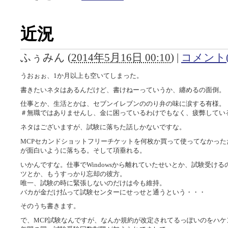
近況
ふぅみん
(
2014年5月16日 00:10
)
|
コメント(
うおぉぉ、1か月以上も空いてしまった。
書きたいネタはあるんだけど、書けねーっていうか、纏めるの面倒。
仕事とか、生活とかは、セブンイレブンののり弁の味に涙する有様。
＃無職ではありませんし、金に困っているわけでもなく、疲弊してい
ネタはございますが、試験に落ちた話しかないですな。
MCPセカンドショットフリーチケットを何枚か買って使ってなかっ
が面白いように落ちる。そして項垂れる。
いかんですな。仕事でWindowsから離れていたせいとか、試験受け
ツとか、もうすっかり忘却の彼方。
唯一、試験の時に緊張しないのだけは今も維持。
バカが金だけ払って試験センターにせっせと通うという・・・
そのうち書きます。
で、MCP試験なんですが、なんか規約が改定されてるっぽいのをハケ