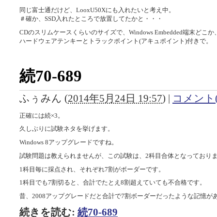
同じ富士通だけど、LooxU50Xにも入れたいと考え中。
＃確か、SSD入れたところで放置してたかと・・・
CDのスリムケースくらいのサイズで、Windows Embedded端末どこ
ハードウェアテンキーとトラックポイント(アキュポイント)付きで。
続70-689
ふぅみん
(
2014年5月24日 19:57
)
|
コメント(
正確には続×3。
久しぶりに試験ネタを挙げます。
Windows 8アップグレードですね。
試験問題は教えられませんが、この試験は、2科目合体となっており
1科目毎に採点され、それぞれ7割がボーダーです。
1科目でも7割切ると、合計でたとえ8割超えていても不合格です。
昔、2008アップグレードだと合計で7割ボーダーだったような記憶
続きを読む:
続70-689