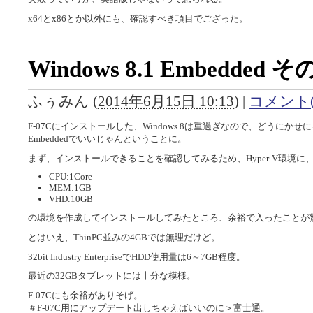
x64とx86とか以外にも、確認すべき項目でござった。
Windows 8.1 Embedded そ
ふぅみん
(
2014年6月15日 10:13
)
|
コメント(
F-07Cにインストールした、Windows 8は重過ぎなので、どうに
Embeddedでいいじゃんということに。
まず、インストールできることを確認してみるため、Hyper-V環境に
CPU:1Core
MEM:1GB
VHD:10GB
の環境を作成してインストールしてみたところ、余裕で入ったことが
とはいえ、ThinPC並みの4GBでは無理だけど。
32bit Industry EnterpriseでHDD使用量は6～7GB程度。
最近の32GBタブレットには十分な模様。
F-07Cにも余裕がありそげ。
＃F-07C用にアップデート出しちゃえばいいのに＞富士通。