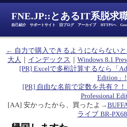
FNE.JP::とあるIT系脱
自己紹介
｜
サポートサイト
｜
旧ブログ
｜
アーカイブ
｜
HTTPSへ
｜
Go
← 自力で購入できるようにならない
大人
｜
インデックス
｜
Windows 8.1
[PR] Excelで多桁計算するなら「Addin fo
Edition」!
[PR] 自由な名前で定数を共有？！「Addin
Professional Ed
[AA] 安かったから、買ったよ→
BUF
ライブ BR-PX68