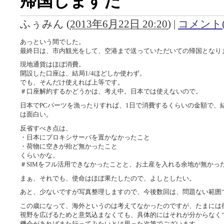
帰国しますた
ふぅみん
(
2013年6月22日 20:20
)
|
コメント(
あっという間でした。
最終日は、市内観光をして、空港まで送っていただいての帰国となり
現地通貨はほぼ消費。
開設した口座は、結局1/4ほどしか使わず。
でも、そんだけ使えれば上等です。
＃口座解約するかどうかは、考え中。日本では使えないので。
日本でPCパーツを漁ったりすれば、1日で消費するくらいの金額で、
は面白い。
反省すべき点は、
・日本にプロキシサーバを置かなかったこと
・荷物に空きが殆ど無かったこと
くらいかな。
＃SIMをフル活用できなかったことと、お土産を入れる余地が無かっ
まぁ、それでも、使命はほぼ果たしたので、よしとしたい。
あと、少ないですが写真整理しますので、今後数回は、問題ない範囲
この歳になって、海外というのは考えてなかったのですが、たまには
視野を広げるためと意気込まなくても、具体的にはそれが分からなく
機会があればまた行ってみたいとは思った次第でございます。