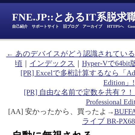
FNE.JP::とあるIT系脱
自己紹介
｜
サポートサイト
｜
旧ブログ
｜
アーカイブ
｜
HTTPSへ
｜
Go
← あのデバイスがどう認識されてい
頃
｜
インデックス
｜
Hyper-Vで64
[PR] Excelで多桁計算するなら「Addin fo
Edition」!
[PR] 自由な名前で定数を共有？！「Addin
Professional Ed
[AA] 安かったから、買ったよ→
BUF
ライブ BR-PX68