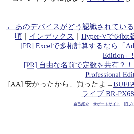
← あのデバイスがどう認識されてい
頃
｜
インデックス
｜
Hyper-Vで64
[PR] Excelで多桁計算するなら「Addin fo
Edition」!
[PR] 自由な名前で定数を共有？！「Addin
Professional Ed
[AA] 安かったから、買ったよ→
BUF
ライブ BR-PX68
自己紹介
｜
サポートサイト
｜
旧ブ