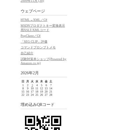
2009年11月 (30)
ウェブページ
HTML→XML／C#
MSDNプロダクトキー変換表示
用XSLT/XMLコード
PopClient／C#
「SEG CLIP」評価
コマンドプロンプトメモ
自己紹介
試験対策本ショップ(Powered by
Amazon.co.jp)
2026年2月
日
月
火
水
木
金
土
1
2
3
4
5
6
7
8
9
10
11
12
13
14
15
16
17
18
19
20
21
22
23
24
25
26
27
28
埋め込みQRコード