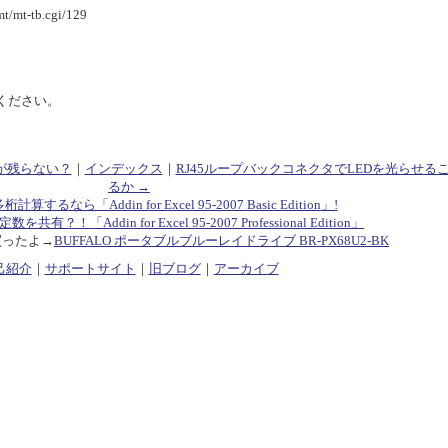
/mt-tb.cgi/129
ください。
が残らない？
｜
インデックス
｜
RJ45ループバックコネクタでLEDを光らせる
るか →
多桁計算するなら「Addin for Excel 95-2007 Basic Edition」!
共有？！「Addin for Excel 95-2007 Professional Edition」
買ったよ→
BUFFALO ポータブルブルーレイドライブ BR-PX68U2-BK
己紹介
｜
サポートサイト
｜
旧ブログ
｜
アーカイブ