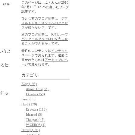
このページは、ふぅみんが2010
」だそ
年3月16日 13:25に書いたブログ
記事です。
ひとつ前のブログ記事は「
デフ
ォルトドキュメントへのアクセ
スが残らない？
」です。
次のブログ記事は「
RJ45ループ
バックコネクタでLEDを光らせ
ることができるか
」です。
最近のコンテンツは
インデック
いうよ
スページ
で見られます。過去に
書かれたものは
アーカイブのペ
ージ
で見られます。
する仕
カテゴリ
Blog (195)
About This (88)
決にも
Et cetera (59)
Food (55)
Hard (170)
Et cetera (113)
Ideapad (5)
Thikpad (47)
W-ZERO3 (4)
Hobby (196)
.NET (64)