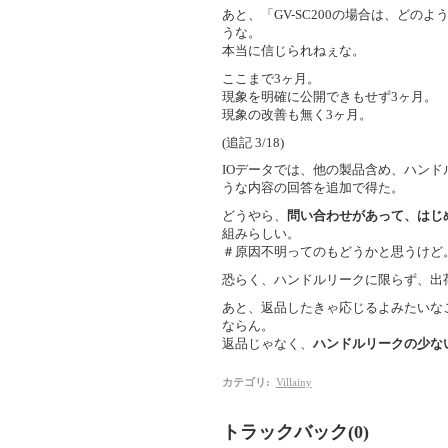
あと、「GV-SC200の場合は、ど
うな。
本当に信じられねぇな。
ここまで3ヶ月。
現象を明確に公開できもせず3ヶ月。
現象の改善も無く3ヶ月。
(追記 3/18)
IOデータでは、他の製品含め、ハンド
うな内容の回答を追加で得た。
どうやら、
問い合わせがあって、はじ
組みらしい。
＃原因不明ってのもどうかと思うけど
恐らく、ハンドルリークに限らず、出
あと、返品したきゃ応じるよみたいな
ならん。
返品じゃなく、
ハンドルリークの少な
カテゴリ
:
Villainy
トラックバック(0)