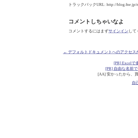
トラックバックURL: http://blog.fne.jp/mt
コメントしちゃいなよ
コメントするにはまず
サインイン
して
← デフォルトドキュメントへのアクセス
[PR] Excelで
[PR] 自由な名前で定数を
[AA] 安かったから、
自