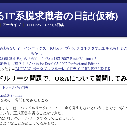
とあるIT系脱求職者の日記(仮称)
｜
アーカイブ
｜
HTTPSへ
｜
Google召喚
が残らない？
｜
インデックス
｜
RJ45ループバックコネクタでLEDを光らせる
るか →
多桁計算するなら「Addin for Excel 95-2007 Basic Edition」!
共有？！「Addin for Excel 95-2007 Professional Edition」
買ったよ→
BUFFALO ポータブルブルーレイドライブ BR-PX68U2-BK
ハンドルリーク問題で、Q&Aについて質問して
|
トラックバック(0)
wer/s16484.htm
問題なのか、質問してみたところ、
400につきましては、ハンドルリークについて、全く発生しないということではござ
という、正式回答を得ることができた。
れ少なかれ、ハンドルリークするってことらしい。
同じようなことが起こってるかもね。