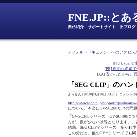
FNE.JP::
自己紹介
｜
サポートサイト
｜
旧ブログ
← デフォルトドキュメントへのアクセス
[PR] Excelで
[PR] 自由な名前で定数を
[AA] 安かったから、
「SEG CLIP」の
ふぅみん
(
2010年3月16日 13:25
)
|
コメント(0)
http://www.iodata.jp/support/qanda/ans
について、本当にGV-SC200だけの
「GV-SC300シリーズ、GV-SC
んが、数が少ない状態となります。」
結局、SEG CLIP全シリーズ、多か
この分だと、他のGV-*シリーズでも