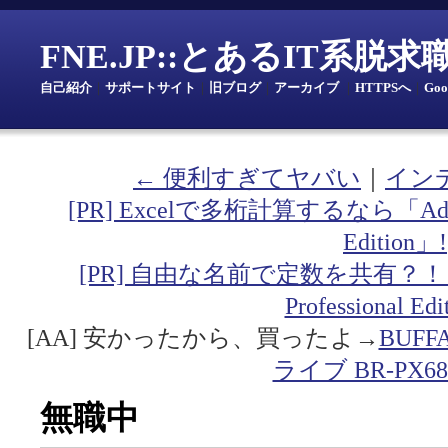
FNE.JP::とあるIT系脱
自己紹介
｜
サポートサイト
｜
旧ブログ
｜
アーカイブ
｜
HTTPSへ
｜
Go
← 便利すぎてヤバい
｜
イン
[PR] Excelで多桁計算するなら「Addin fo
Edition」!
[PR] 自由な名前で定数を共有？！「Addin
Professional Ed
[AA] 安かったから、買ったよ→
BUF
ライブ BR-PX68
無職中