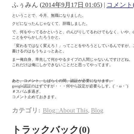
ふぅみん
(
2014年9月17日 01:05
)
|
コメント(
ということで、今月、無職になりました。
クビになったんじゃなくて、辞職しました。
で、何をやってるかというと、のんびりしてるわけでもなく、いや、
ことをやらかしたろうかと。
「変わるではなく変えろ！」ってことをやろうとしているんですが、
書けるのはもうちょっとあと。
まー俺自身、率先して何かやるタイプの人間じゃないんですけどね。
これだけは俺にしかできないことだと思ってやってます。
あと、コメント、しばらくの間、認証が必要になります。
google認証のはずですが・・・何やら設定が必要らしす。(´・ω・`)
＃スパム多過ぎ。
コメント止めておきます。
カテゴリ
:
Blog::About This
,
Blog
トラックバック(0)