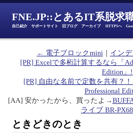
FNE.JP::とあるIT系脱
自己紹介
｜
サポートサイト
｜
旧ブログ
｜
アーカイブ
｜
HTTPSへ
｜
Go
← 電子ブロックmini
｜
インデ
[PR] Excelで多桁計算するなら「Addin fo
Edition」!
[PR] 自由な名前で定数を共有？！「Addin
Professional Ed
[AA] 安かったから、買ったよ→
BUF
ライブ BR-PX68
ときどきのとき