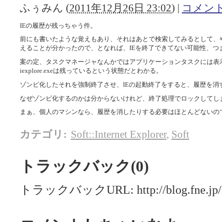
ふぅみん
(
2011年12月26日 23:02
)
|
コメント(
IEの履歴が残っちゃう件。
前にも書いたような覚えもあり、それはあとで検索してみるとして、や
えることが分かったので、となれば、IEを終了できてない可能性、つ
案の定、タスクマネージャなんかではアプリケーションタスクには表
iexplore.exeは残っているという状態だとわかる。
ゾンビ化したそれを強制終了させ、IEの起動終了をすると、履歴を消
なぜゾンビ化するのかは分からないけれど、終了処理でロックしてし
まぁ、個人のマシンなら、履歴を消したりする必要はほとんどないの
カテゴリ
:
Soft::Internet Explorer
,
Soft
トラックバック(0)
トラックバックURL: http://blog.fne.jp/mt