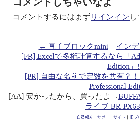
コメントしちゃいなよ
コメントするにはまず
サインイン
し
← 電子ブロックmini
｜
インデ
[PR] Excelで多桁計算するなら「Addin fo
Edition」!
[PR] 自由な名前で定数を共有？！「Addin
Professional Ed
[AA] 安かったから、買ったよ→
BUF
ライブ BR-PX68
自己紹介
｜
サポートサイト
｜
旧ブ