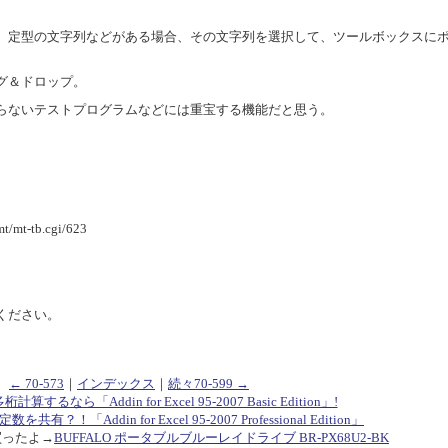
、定型の文字列などがある場合、その文字列を選択して、ツールボックスに
グ＆ドロップ。
らないテストプログラムなどには重宝する機能だと思う。
/mt-tb.cgi/623
ください。
← 70-573
｜
インデックス
｜
続々70-599 →
多桁計算するなら「Addin for Excel 95-2007 Basic Edition」!
共有？！「Addin for Excel 95-2007 Professional Edition」
買ったよ→
BUFFALO ポータブルブルーレイドライブ BR-PX68U2-BK