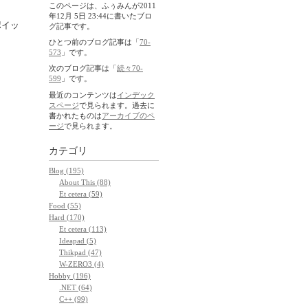
このページは、ふぅみんが2011
年12月 5日 23:44に書いたブロ
ポイッ
グ記事です。
ひとつ前のブログ記事は「
70-
573
」です。
次のブログ記事は「
続々70-
599
」です。
最近のコンテンツは
インデック
スページ
で見られます。過去に
書かれたものは
アーカイブのペ
ージ
で見られます。
カテゴリ
Blog (195)
About This (88)
Et cetera (59)
Food (55)
Hard (170)
Et cetera (113)
Ideapad (5)
Thikpad (47)
W-ZERO3 (4)
Hobby (196)
.NET (64)
C++ (99)