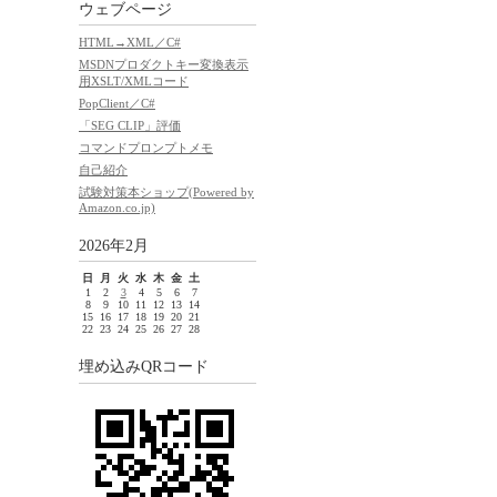
ウェブページ
HTML→XML／C#
MSDNプロダクトキー変換表示
用XSLT/XMLコード
PopClient／C#
「SEG CLIP」評価
コマンドプロンプトメモ
自己紹介
試験対策本ショップ(Powered by
Amazon.co.jp)
2026年2月
日
月
火
水
木
金
土
1
2
3
4
5
6
7
8
9
10
11
12
13
14
15
16
17
18
19
20
21
22
23
24
25
26
27
28
埋め込みQRコード