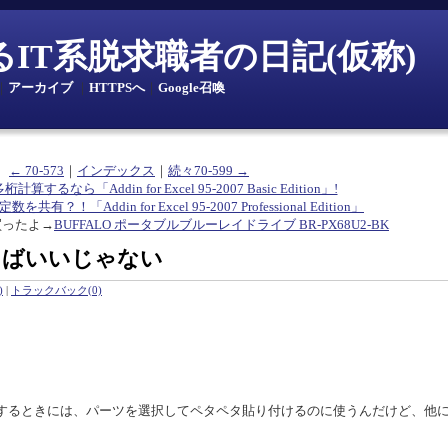
とあるIT系脱求職者の日記(仮称)
｜
アーカイブ
｜
HTTPSへ
｜
Google召喚
← 70-573
｜
インデックス
｜
続々70-599 →
多桁計算するなら「Addin for Excel 95-2007 Basic Edition」!
共有？！「Addin for Excel 95-2007 Professional Edition」
買ったよ→
BUFFALO ポータブルブルーレイドライブ BR-PX68U2-BK
えばいいじゃない
)
|
トラックバック(0)
。
するときには、パーツを選択してペタペタ貼り付けるのに使うんだけど、他