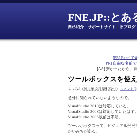
FNE.JP::
自己紹介
｜
サポートサイト
｜
旧ブログ
[PR] Excelで
[PR] 自由な名前で定数を
[AA] 安かったから、
ツールボックスを使
ふぅみん
(
2011年12月 5日 23:44
)
|
コメント(0
意外に知られていないようなので。
VisualStudio 2010は対応している。
VisualStudio 2008は対応していたはず
VisualStudio 2005以前は不明。
ツールボックスって、ビジュアル開発
かいみちがある。