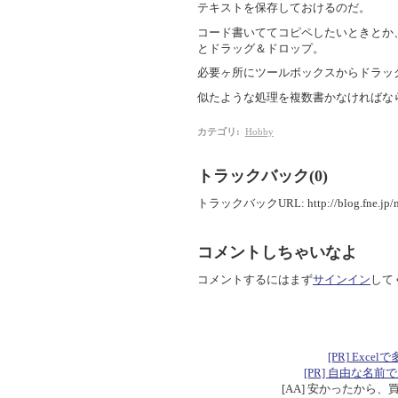
テキストを保存しておけるのだ。
コード書いててコピペしたいときとか
とドラッグ＆ドロップ。
必要ヶ所にツールボックスからドラッ
似たような処理を複数書かなければな
カテゴリ
:
Hobby
トラックバック(0)
トラックバックURL: http://blog.fne.jp/mt
コメントしちゃいなよ
コメントするにはまず
サインイン
して
[PR] Excelで
[PR] 自由な名前で定数を
[AA] 安かったから、