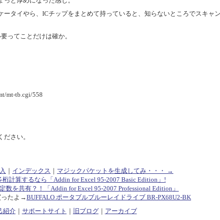
ちょっと厚めになった感じ。
ケータイやら、ICチップをまとめて持っていると、知らないところでスキャ
必要ってことだけは確か。
/mt-tb.cgi/558
ください。
投入
｜
インデックス
｜
マジックパケットを生成してみ・・・ →
多桁計算するなら「Addin for Excel 95-2007 Basic Edition」!
共有？！「Addin for Excel 95-2007 Professional Edition」
買ったよ→
BUFFALO ポータブルブルーレイドライブ BR-PX68U2-BK
己紹介
｜
サポートサイト
｜
旧ブログ
｜
アーカイブ