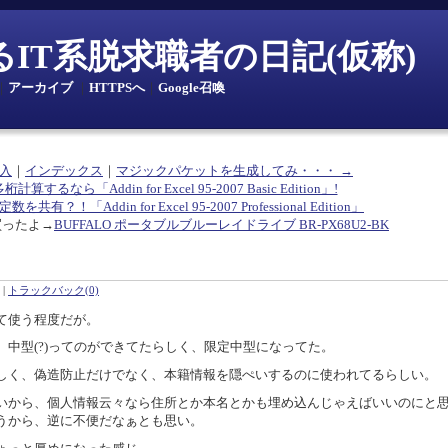
とあるIT系脱求職者の日記(仮称)
｜
アーカイブ
｜
HTTPSへ
｜
Google召喚
投入
｜
インデックス
｜
マジックパケットを生成してみ・・・ →
多桁計算するなら「Addin for Excel 95-2007 Basic Edition」!
共有？！「Addin for Excel 95-2007 Professional Edition」
買ったよ→
BUFFALO ポータブルブルーレイドライブ BR-PX68U2-BK
|
トラックバック(0)
て使う程度だが。
中型(?)ってのができてたらしく、限定中型になってた。
らしく、偽造防止だけでなく、本籍情報を隠ぺいするのに使われてるらしい。
いから、個人情報云々なら住所とか本名とかも埋め込んじゃえばいいのにと
うから、逆に不便だなぁとも思い。