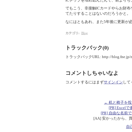
ICチップを埋め込んだんで、前より
でもこう、非接触ICカードやらお財布
てたりすることはないのだろうかと。
なにはともあれ、また5年後に更新が
カテゴリ
:
Blog
トラックバック(0)
トラックバックURL: http://blog.fne.jp/mt
コメントしちゃいなよ
コメントするにはまず
サインイン
して
← 机と椅子を
[PR] Excelで
[PR] 自由な名前で定数を
[AA] 安かったから、
自