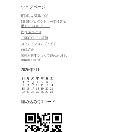
ウェブページ
HTML→XML／C#
MSDNプロダクトキー変換表示
用XSLT/XMLコード
PopClient／C#
「SEG CLIP」評価
コマンドプロンプトメモ
自己紹介
試験対策本ショップ(Powered by
Amazon.co.jp)
2026年2月
日
月
火
水
木
金
土
1
2
3
4
5
6
7
8
9
10
11
12
13
14
15
16
17
18
19
20
21
22
23
24
25
26
27
28
埋め込みQRコード