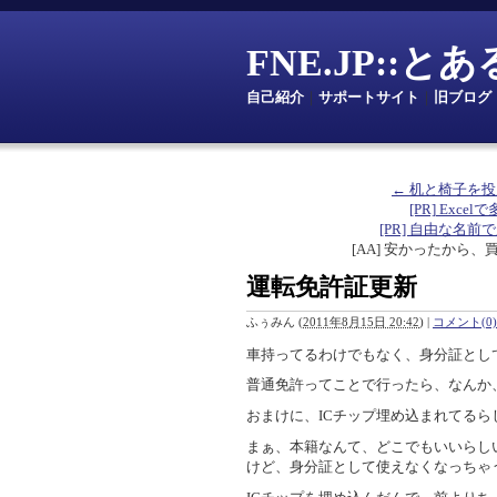
FNE.JP::
自己紹介
｜
サポートサイト
｜
旧ブログ
← 机と椅子を
[PR] Excelで
[PR] 自由な名前で定数を
[AA] 安かったから、
運転免許証更新
ふぅみん
(
2011年8月15日 20:42
)
|
コメント(0)
車持ってるわけでもなく、身分証とし
普通免許ってことで行ったら、なんか、
おまけに、ICチップ埋め込まれてる
まぁ、本籍なんて、どこでもいいらし
けど、身分証として使えなくなっちゃ