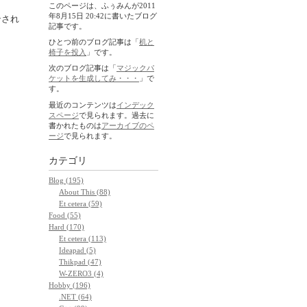
このページは、ふぅみんが2011
年8月15日 20:42に書いたブログ
ンされ
記事です。
ひとつ前のブログ記事は「
机と
椅子を投入
」です。
次のブログ記事は「
マジックパ
ケットを生成してみ・・・
」で
す。
最近のコンテンツは
インデック
スページ
で見られます。過去に
書かれたものは
アーカイブのペ
ージ
で見られます。
カテゴリ
Blog (195)
About This (88)
Et cetera (59)
Food (55)
Hard (170)
Et cetera (113)
Ideapad (5)
Thikpad (47)
W-ZERO3 (4)
Hobby (196)
.NET (64)