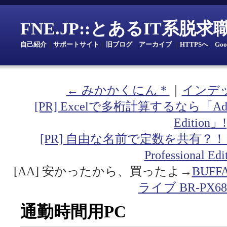
FNE.JP::とあるIT系脱
自己紹介
｜
サポートサイト
｜
旧ブログ
｜
アーカイブ
｜
HTTPSへ
｜
Go
← みかかくにん＊
｜
インデ
[PR] Excelで多桁計算するなら「Addin fo
Edition」!
[PR] 自由な名前で定数を共有？！「Addin
Professional Ed
[AA] 安かったから、買ったよ→
BUF
ライブ BR-PX68
通勤時間用PC