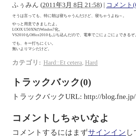
ふぅみん
(
2011年3月 8日 21:58
)
|
コメント(0
そうは言っても、特に朝は寝ちゃうんだけど、寝ちゃうよね～。
やっと用意できましたよ。
LOOX U50XNのWindos7化。
VS2010もOffice2010もぶち込んだので、電車でごにょごにょできるぞ
でも、キー打ちにくい。
無いよりマシだけど。
カテゴリ
:
Hard::Et cetera
,
Hard
トラックバック(0)
トラックバックURL: http://blog.fne.jp/mt
コメントしちゃいなよ
コメントするにはまず
サインイン
し