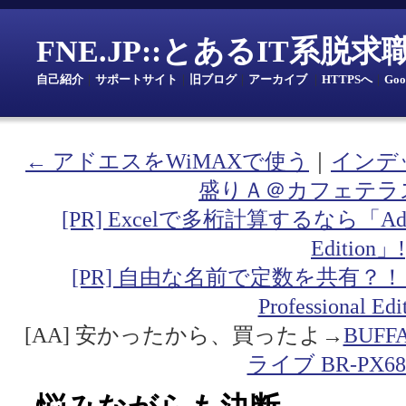
FNE.JP::とあるIT系脱
自己紹介
｜
サポートサイト
｜
旧ブログ
｜
アーカイブ
｜
HTTPSへ
｜
Go
← アドエスをWiMAXで使う
｜
インデ
盛りＡ＠カフェテラ
[PR] Excelで多桁計算するなら「Addin fo
Edition」!
[PR] 自由な名前で定数を共有？！「Addin
Professional Ed
[AA] 安かったから、買ったよ→
BUF
ライブ BR-PX68