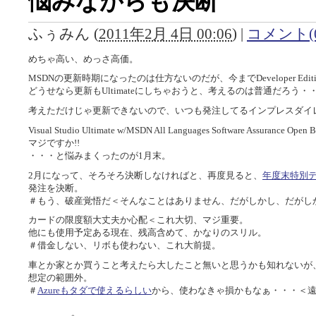
悩みながらも決断
ふぅみん
(
2011年2月 4日 00:06
)
|
コメント(0
めちゃ高い、めっさ高価。
MSDNの更新時期になったのは仕方ないのだが、今までDeveloper Edi
どうせなら更新もUltimateにしちゃおうと、考えるのは普通だろう・
考えただけじゃ更新できないので、いつも発注してるインプレスダイ
Visual Studio Ultimate w/MSDN All Languages Software Assurance O
マジですか!!
・・・と悩みまくったのが1月末。
2月になって、そろそろ決断しなければと、再度見ると、
年度末特別
発注を決断。
＃もう、破産覚悟だ＜そんなことはありません、だがしかし、だがしかし
カードの限度額大丈夫か心配＜これ大切、マジ重要。
他にも使用予定ある現在、残高含めて、かなりのスリル。
＃借金しない、リボも使わない、これ大前提。
車とか家とか買うこと考えたら大したこと無いと思うかも知れないが
想定の範囲外。
＃
Azureもタダで使えるらしい
から、使わなきゃ損かもなぁ・・・＜