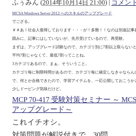
ふぅみん
(
2014年10月14日 21:00
)
|
コメント(
MCSA Windows Server 2012 へのスキルのアップグレード
でござる。
＃＃あ！社会人復帰しております・・・が！多難！！なのは別途記事
因みに、記事にはしていないが、先月受けているので、再受験。
まずは、アップグレード試験なので、カテゴリ別に7割以上取らない
平均7割じゃなくて、最低7割ってことね。
3カテゴリあるので、まぁ、そういうこと。
カテゴリ毎に制限時間があるので、カテゴリ毎に確定しなきゃならん
で、何とか合格できたので、学習アイテムを、一応公開しておこうか
少しドーピング気味だけど。
MCP 70-417 受験対策セミナー ～ MCSA W
アップグレード～
これイチオシ。
対策問題が解説付きで、30問。