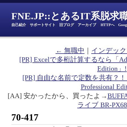
FNE.JP::とあるIT系脱
自己紹介
｜
サポートサイト
｜
旧ブログ
｜
アーカイブ
｜
HTTPへ
｜
Goo
← 無職中
｜
インデック
[PR] Excelで多桁計算するなら「Addin fo
Edition」!
[PR] 自由な名前で定数を共有？！「Addin
Professional Ed
[AA] 安かったから、買ったよ→
BUF
ライブ BR-PX68
70-417