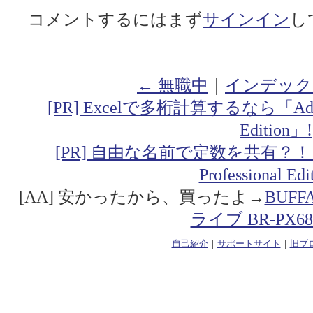
コメントするにはまず
サインイン
し
← 無職中
｜
インデック
[PR] Excelで多桁計算するなら「Addin fo
Edition」!
[PR] 自由な名前で定数を共有？！「Addin
Professional Ed
[AA] 安かったから、買ったよ→
BUF
ライブ BR-PX68
自己紹介
｜
サポートサイト
｜
旧ブ