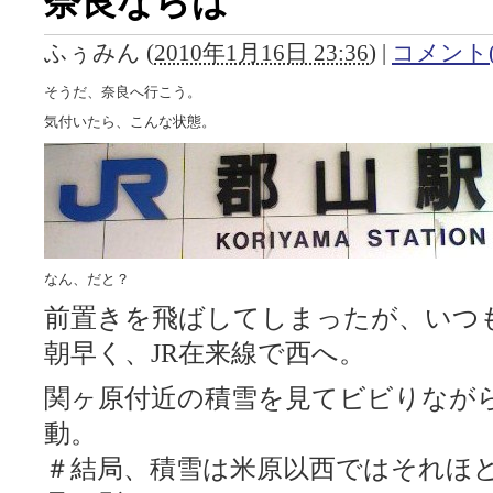
奈良ならば
ふぅみん
(
2010年1月16日 23:36
)
|
コメント(
そうだ、奈良へ行こう。
気付いたら、こんな状態。
なん、だと？
前置きを飛ばしてしまったが、いつ
朝早く、JR在来線で西へ。
関ヶ原付近の積雪を見てビビりなが
動。
＃結局、積雪は米原以西ではそれほ