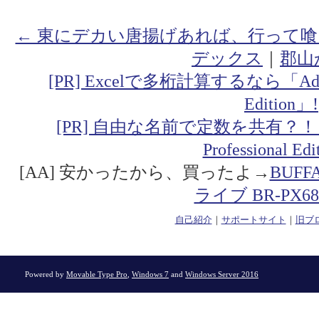
← 東にデカい唐揚げあれば、行って
デックス
｜
郡山
[PR] Excelで多桁計算するなら「Addin fo
Edition」!
[PR] 自由な名前で定数を共有？！「Addin
Professional Ed
[AA] 安かったから、買ったよ→
BUF
ライブ BR-PX68
自己紹介
｜
サポートサイト
｜
旧ブ
Powered by
Movable Type Pro
,
Windows 7
and
Windows Server 2016