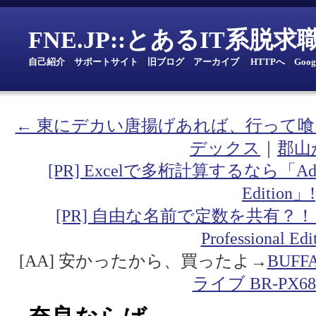
FNE.JP::とあるIT系脱
自己紹介
｜
サポートサイト
｜
旧ブログ
｜
アーカイブ
｜
HTTPへ
｜
Goo
← 東にデカい唐揚げあれば、行って
デックス
｜
郡山
[PR] Excelで多桁計算するなら「Addin fo
Edition」!
[PR] 自由な名前で定数を共有？！「Addin
Professional Ed
[AA] 安かったから、買ったよ→
BUF
ライブ BR-PX68