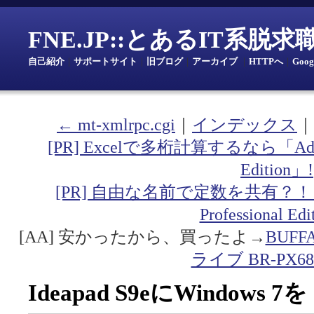
FNE.JP::とあるIT系脱
自己紹介
｜
サポートサイト
｜
旧ブログ
｜
アーカイブ
｜
HTTPへ
｜
Goo
← mt-xmlrpc.cgi
｜
インデックス
｜
[PR] Excelで多桁計算するなら「Addin fo
Edition」!
[PR] 自由な名前で定数を共有？！「Addin
Professional Ed
[AA] 安かったから、買ったよ→
BUF
ライブ BR-PX68
Ideapad S9eにWindows 7を