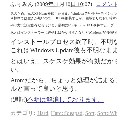
ふぅみん
(
2009年11月10日 10:07
)
|
コメント(
念のため、元のXP Homeを残したまま、Windows 7を別パーティシ
＃標準では空きが無いので、HDDを換装するか、領域切りなおし等す
やり方は設定依存だろうけど、最初にF12キー(Fn+F11)を押すと、
あとはインストーラーに任せればかなりすんなりとWindows 7が起動
インストールプロセス終了時、不明
これはWindows Update後も不明な
とはいえ、スケスケ効果が有効だから
い。
Atomだから、ちょっと処理が詰ま
ルと言って良いと思う。
(追記)
不明は解消しております。
カテゴリ
:
Hard
,
Hard::Ideapad
,
Soft
,
Soft::W