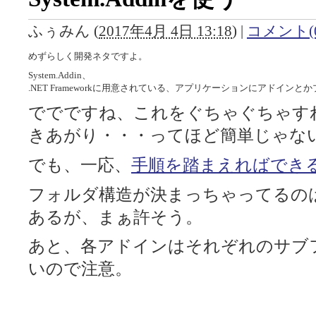
ふぅみん
(
2017年4月 4日 13:18
)
|
コメント(0
めずらしく開発ネタですよ。
System.Addin、
.NET Frameworkに用意されている、アプリケーションにアドイ
ででですね、これをぐちゃぐちゃす
きあがり・・・ってほど簡単じゃな
でも、一応、
手順を踏まえればでき
フォルダ構造が決まっちゃってるの
あるが、まぁ許そう。
あと、各アドインはそれぞれのサブ
いので注意。