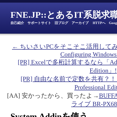
FNE.JP::とあるIT系脱
自己紹介
｜
サポートサイト
｜
旧ブログ
｜
アーカイブ
｜
HTTPへ
｜
Goo
← ちいさいPCをそこそこ活用して
Configuring Windows
[PR] Excelで多桁計算するなら「Addin fo
Edition」!
[PR] 自由な名前で定数を共有？！「Addin
Professional Ed
[AA] 安かったから、買ったよ→
BUF
ライブ BR-PX68
System.Addinを使う