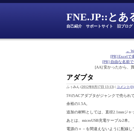
FNE.JP::
自己紹介
｜
サポートサイト
｜
旧ブログ
← 
[PR] Excelで
[PR] 自由な名前で定数を
[AA] 安かったから、
アダプタ
ふぅみん
(
2012年8月17日 13:13
)
|
コメント(0)
5VのACアダプタがジャンクで売られ
余裕の1.5A。
追加の材料としては、直径2.1mmジャッ
あとは、microUSB充電ケーブル2本。
電源の＋－を間違えないように配線し