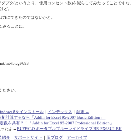
ACアダプタ(というより、使用コンセント数)を減らしてみたってことですな。
だけど。
高出力にできたのではないかと。
てみることに。
/mt-tb.cgi/693
ください。
Windows 8をインストール
｜
インデックス
｜
顛末 →
多桁計算するなら「Addin for Excel 95-2007 Basic Edition」!
共有？！「Addin for Excel 95-2007 Professional Edition」
買ったよ→
BUFFALO ポータブルブルーレイドライブ BR-PX68U2-BK
己紹介
｜
サポートサイト
｜
旧ブログ
｜
アーカイブ