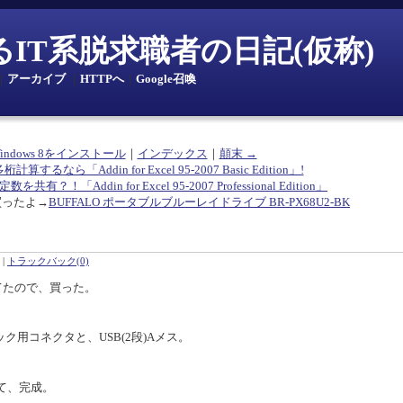
とあるIT系脱求職者の日記(仮称)
｜
アーカイブ
｜
HTTPへ
｜
Google召喚
Windows 8をインストール
｜
インデックス
｜
顛末 →
多桁計算するなら「Addin for Excel 95-2007 Basic Edition」!
共有？！「Addin for Excel 95-2007 Professional Edition」
買ったよ→
BUFFALO ポータブルブルーレイドライブ BR-PX68U2-BK
|
トラックバック(0)
てたので、買った。
ク用コネクタと、USB(2段)Aメス。
て、完成。