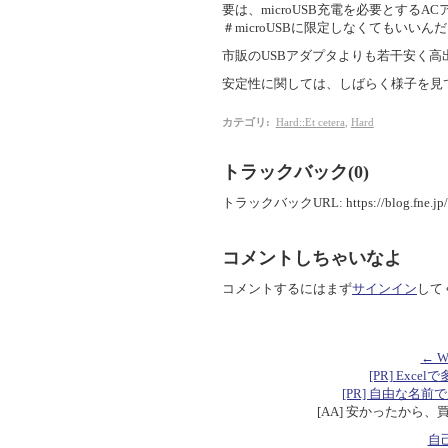
要は、microUSB充電を必要とする
＃microUSBに限定しなくてもいいん
市販のUSBアダプタよりも若干安く
安定性に関しては、しばらく様子を見
カテゴリ
:
Hard::Et cetera
,
Hard
トラックバック(0)
トラックバックURL: https://blog.fne.jp/mt
コメントしちゃいなよ
コメントするにはまず
サインイン
して
← 
[PR] Excelで
[PR] 自由な名前で定数を
[AA] 安かったから、
自