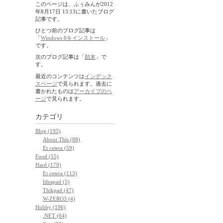
このページは、ふぅみんが2012
年8月17日 13:13に書いたブログ
記事です。
ひとつ前のブログ記事は
「
Windows 8をインストール
」
です。
次のブログ記事は「
顛末
」で
す。
最近のコンテンツは
インデック
スページ
で見られます。過去に
書かれたものは
アーカイブのペ
ージ
で見られます。
カテゴリ
Blog (195)
About This (88)
Et cetera (59)
Food (55)
Hard (170)
Et cetera (113)
Ideapad (5)
Thikpad (47)
W-ZERO3 (4)
Hobby (196)
.NET (64)