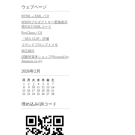
ウェブページ
HTML→XML／C#
MSDNプロダクトキー変換表示
用XSLT/XMLコード
PopClient／C#
「SEG CLIP」評価
コマンドプロンプトメモ
自己紹介
試験対策本ショップ(Powered by
Amazon.co.jp)
2026年2月
日
月
火
水
木
金
土
1
2
3
4
5
6
7
8
9
10
11
12
13
14
15
16
17
18
19
20
21
22
23
24
25
26
27
28
埋め込みQRコード