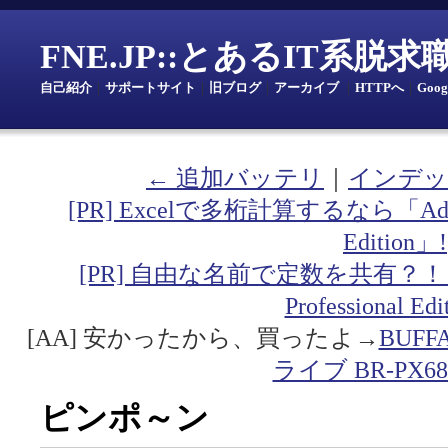
FNE.JP::とあるIT系脱
自己紹介
｜
サポートサイト
｜
旧ブログ
｜
アーカイブ
｜
HTTPへ
｜
Goo
← 追加バッテリ
｜
インデッ
[PR] Excelで多桁計算するなら「Addin fo
Edition」!
[PR] 自由な名前で定数を共有？！「Addin
Professional Ed
[AA] 安かったから、買ったよ→
BUF
ライブ BR-PX68
ピンポ～ン