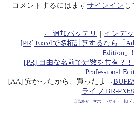
コメントするにはまず
サインイン
し
← 追加バッテリ
｜
インデッ
[PR] Excelで多桁計算するなら「Addin fo
Edition」!
[PR] 自由な名前で定数を共有？！「Addin
Professional Ed
[AA] 安かったから、買ったよ→
BUF
ライブ BR-PX68
自己紹介
｜
サポートサイト
｜
旧ブ