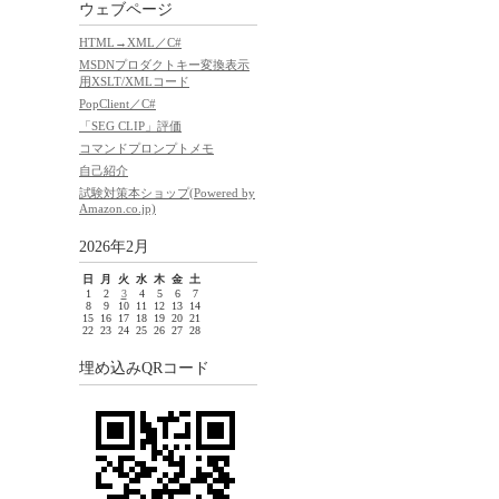
ウェブページ
HTML→XML／C#
MSDNプロダクトキー変換表示
用XSLT/XMLコード
PopClient／C#
「SEG CLIP」評価
コマンドプロンプトメモ
自己紹介
試験対策本ショップ(Powered by
Amazon.co.jp)
2026年2月
日
月
火
水
木
金
土
1
2
3
4
5
6
7
8
9
10
11
12
13
14
15
16
17
18
19
20
21
22
23
24
25
26
27
28
埋め込みQRコード