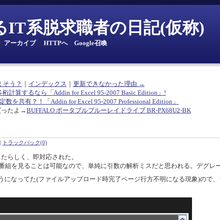
とあるIT系脱求職者の日記(仮称)
｜
アーカイブ
｜
HTTPへ
｜
Google召喚
えそう？
｜
インデックス
｜
更新できなかった理由 →
多桁計算するなら「Addin for Excel 95-2007 Basic Edition」!
共有？！「Addin for Excel 95-2007 Professional Edition」
買ったよ→
BUFFALO ポータブルブルーレイドライブ BR-PX68U2-BK
|
トラックバック(0)
ったらしく、即対応された。
年の番組を見ることは可能なので、単純に引数の解析ミスだと思われる。デグレ
うになってた(ファイルアップロード時完了ページ行方不明になる現象)ので、