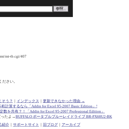
/mt-tb.cgi/407
ください。
えそう？
｜
インデックス
｜
更新できなかった理由 →
多桁計算するなら「Addin for Excel 95-2007 Basic Edition」!
共有？！「Addin for Excel 95-2007 Professional Edition」
買ったよ→
BUFFALO ポータブルブルーレイドライブ BR-PX68U2-BK
己紹介
｜
サポートサイト
｜
旧ブログ
｜
アーカイブ