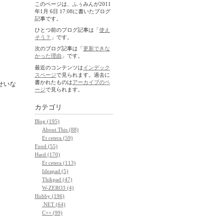
このページは、ふぅみんが2011
年1月 6日 17:08に書いたブログ
記事です。
ひとつ前のブログ記事は「
使え
そう？
」です。
次のブログ記事は「
更新できな
かった理由
」です。
最近のコンテンツは
インデック
スページ
で見られます。過去に
書かれたものは
アーカイブのペ
せいな
ージ
で見られます。
カテゴリ
Blog (195)
About This (88)
Et cetera (59)
Food (55)
Hard (170)
Et cetera (113)
Ideapad (5)
Thikpad (47)
W-ZERO3 (4)
Hobby (196)
.NET (64)
C++ (99)