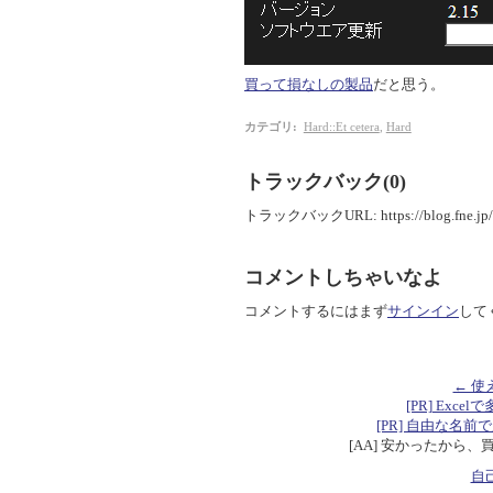
買って損なしの製品
だと思う。
カテゴリ
:
Hard::Et cetera
,
Hard
トラックバック(0)
トラックバックURL: https://blog.fne.jp/mt
コメントしちゃいなよ
コメントするにはまず
サインイン
して
← 使
[PR] Excelで
[PR] 自由な名前で定数を
[AA] 安かったから、
自