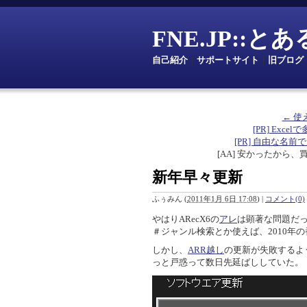
FNE.JP::
自己紹介
｜
サポートサイト
｜
旧ブログ
← 使
[PR] Excelで
[PR] 自由な名前で定数を
[AA] 安かったから、
新年早々更新
ふぅみん
(
2011年1月 6日 17:08
)
|
コメント(0)
やはりARecX6の
アレ
は顕著な問題だ
＃ジャンル検索とか使えば、2010
しかし、
ARR越し
の更新が失敗するよ
っと戸惑って数日先延ばししていた。