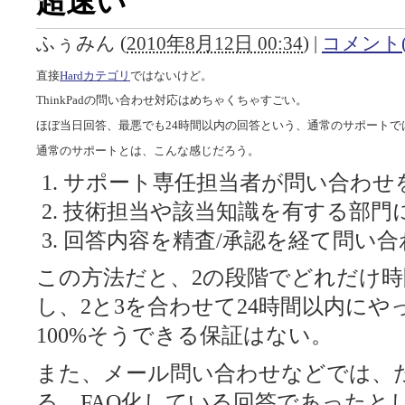
超速い
ふぅみん
(
2010年8月12日 00:34
)
|
コメント(
直接
Hardカテゴリ
ではないけど。
ThinkPadの問い合わせ対応はめちゃくちゃすごい。
ほぼ当日回答、最悪でも24時間以内の回答という、通常のサポートで
通常のサポートとは、こんな感じだろう。
サポート専任担当者が問い合わせ
技術担当や該当知識を有する部門
回答内容を精査/承認を経て問い合
この方法だと、2の段階でどれだけ
し、2と3を合わせて24時間以内に
100%そうできる保証はない。
また、メール問い合わせなどでは、
る、FAQ化している回答であったと