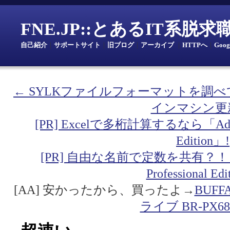
FNE.JP::とあるIT系脱
自己紹介
｜
サポートサイト
｜
旧ブログ
｜
アーカイブ
｜
HTTPへ
｜
Goo
← SYLKファイルフォーマットを調
インマシン更
[PR] Excelで多桁計算するなら「Addin fo
Edition」!
[PR] 自由な名前で定数を共有？！「Addin
Professional Ed
[AA] 安かったから、買ったよ→
BUF
ライブ BR-PX68