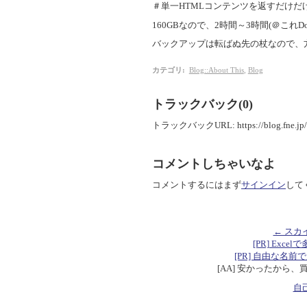
＃単一HTMLコンテンツを返すだけ
160GBなので、2時間～3時間(＠これD
バックアップは転ばぬ先の杖なので、
カテゴリ
:
Blog::About This
,
Blog
トラックバック(0)
トラックバックURL: https://blog.fne.jp/mt
コメントしちゃいなよ
コメントするにはまず
サインイン
して
← スカ
[PR] Excelで
[PR] 自由な名前で定数を
[AA] 安かったから、
自