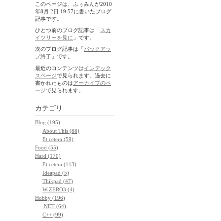
このページは、ふぅみんが2010
年8月 2日 19:57に書いたブログ
記事です。
ひとつ前のブログ記事は「
スカ
イツリーを見に
」です。
次のブログ記事は「
バックアッ
プ終了
」です。
最近のコンテンツは
インデック
スページ
で見られます。過去に
書かれたものは
アーカイブのペ
ージ
で見られます。
カテゴリ
Blog (195)
About This (88)
Et cetera (59)
Food (55)
Hard (170)
Et cetera (113)
Ideapad (5)
Thikpad (47)
W-ZERO3 (4)
Hobby (196)
.NET (64)
C++ (99)