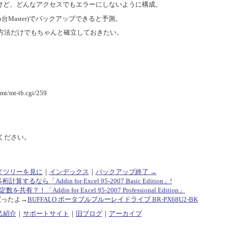
だけど、どんなアクセスでもエラーにしないように構成。
o台Master)でバックアップできると予測。
方法だけでもちゃんと確立しておきたい。
/mt-tb.cgi/259
ください。
イツリーを見に
｜
インデックス
｜
バックアップ終了 →
多桁計算するなら「Addin for Excel 95-2007 Basic Edition」!
共有？！「Addin for Excel 95-2007 Professional Edition」
買ったよ→
BUFFALO ポータブルブルーレイドライブ BR-PX68U2-BK
己紹介
｜
サポートサイト
｜
旧ブログ
｜
アーカイブ