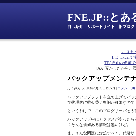
FNE.JP::
自己紹介
｜
サポートサイト
｜
旧ブログ
← スカ
[PR] Excelで
[PR] 自由な名前で定数を
[AA] 安かったから、
バックアップメンテ
ふぅみん
(
2010年8月 2日 19:57
)
|
コメント(0)
バックアップソフトを立ち上げてバッ
で物理的に載せ替え復旧が可能なので
というわけで、このブログサーバを今夜
バックアップ中にアクセスがあったら
＃そんな価値ある情報は無いけど。
ま、そんな問題に対処すべく、代替サ