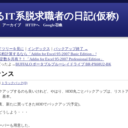
とあるIT系脱求職者の日記(仮称)
｜
アーカイブ
｜
HTTPへ
｜
Google召喚
イツリーを見に
｜
インデックス
｜
バックアップ終了 →
多桁計算するなら「Addin for Excel 95-2007 Basic Edition」!
共有？！「Addin for Excel 95-2007 Professional Edition」
買ったよ→
BUFFALO ポータブルブルーレイドライブ BR-PX68U2-BK
ナンス
|
トラックバック(0)
クアップするのも良いけれど、やはり、HDD丸ごとバックアップは、リスト
、基本。
、新たに買ってきたHDDでバックアップ(予定)。
どうしよう・・・
ーバーも用意した。