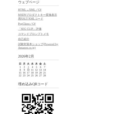
ウェブページ
HTML→XML／C#
MSDNプロダクトキー変換表示
用XSLT/XMLコード
PopClient／C#
「SEG CLIP」評価
コマンドプロンプトメモ
自己紹介
試験対策本ショップ(Powered by
Amazon.co.jp)
2026年2月
日
月
火
水
木
金
土
1
2
3
4
5
6
7
8
9
10
11
12
13
14
15
16
17
18
19
20
21
22
23
24
25
26
27
28
埋め込みQRコード