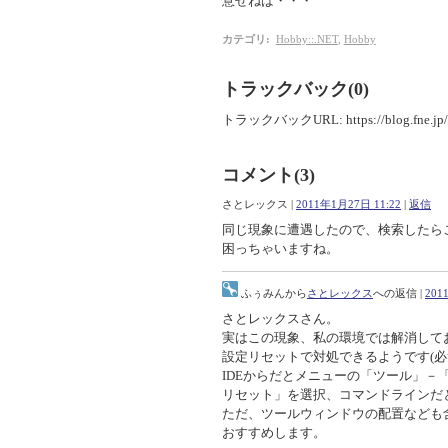
意せねば・・・
カテゴリ
:
Hobby::.NET
,
Hobby
トラックバック(0)
トラックバックURL: https://blog.fne.jp/mt
コメント(3)
さとレックス
|
2011年1月27日 11:22
|
返信
同じ現象に遭遇したので、検索したら
困っちゃいますね。
ふぅみん
から
さとレックス
への返信 |
201
さとレックスさん。
実はこの現象、私の環境では解消してお
設定リセットで対処できるようです(必
IDEからだとメニューの「ツール」
リセット」を選択、コマンドラインだとdeve
ただ、ツールウィンドウの配置なども
おすすめします。