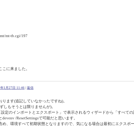
/mt-tb.cgi/197
ここに来ました。
1年1月27日 11:46
|
返信
ります(追記していなかったですね)。
ずしもそうとは限りませんが)。
－「設定のインポートとエクスポート」で表示されるウィザードから「すべての
nv /ResetSettingsで可能だと思います。
含め、環境すべて初期状態となりますので、気になる場合は最初にエクスポ