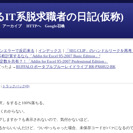
とあるIT系脱求職者の日記(仮称)
｜
アーカイブ
｜
HTTPへ
｜
Google召喚
ションエラーで反応来る
｜
インデックス
｜
「SEG CLIP」のハンドルリークを再考
多桁計算するなら「Addin for Excel 95-2007 Basic Edition」!
共有？！「Addin for Excel 95-2007 Professional Edition」
買ったよ→
BUFFALO ポータブルブルーレイドライブ BR-PX68U2-BK
|
トラックバック(0)
」をすると100%落ちる。
よくわからない。
グしますか？も表示されないので、気付かないほど。
るからいいんだけど、ついやっちゃった場合、未保存コードがパァになるの