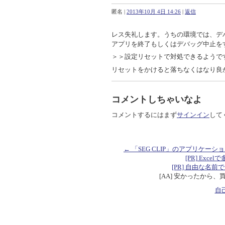
匿名
|
2013年10月 4日 14:26
|
返信
レス失礼します。うちの環境では、デ
アプリを終了もしくはデバッグ中止を
＞＞設定リセットで対処できるようです
リセットをかけると落ちなくはなり良
コメントしちゃいなよ
コメントするにはまず
サインイン
して
← 「SEG CLIP」のアプリケー
[PR] Excelで
[PR] 自由な名前で定数を
[AA] 安かったから、
自