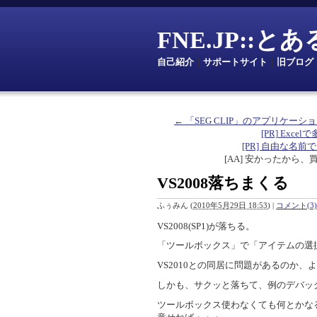
FNE.JP::
自己紹介
｜
サポートサイト
｜
旧ブログ
← 「SEG CLIP」のアプリケー
[PR] Excelで
[PR] 自由な名前で定数を
[AA] 安かったから、
VS2008落ちまくる
ふぅみん
(
2010年5月29日 18:53
)
|
コメント(3)
VS2008(SP1)が落ちる。
「ツールボックス」で「アイテムの選択
VS2010との同居に問題があるのか、
しかも、サクッと落ちて、例のデバッ
ツールボックス使わなくても何とかな