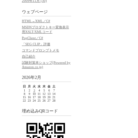
2009年11月 (30)
ウェブページ
HTML→XML／C#
MSDNプロダクトキー変換表示
用XSLT/XMLコード
PopClient／C#
「SEG CLIP」評価
コマンドプロンプトメモ
自己紹介
試験対策本ショップ(Powered by
Amazon.co.jp)
2026年2月
日
月
火
水
木
金
土
1
2
3
4
5
6
7
8
9
10
11
12
13
14
15
16
17
18
19
20
21
22
23
24
25
26
27
28
埋め込みQRコード