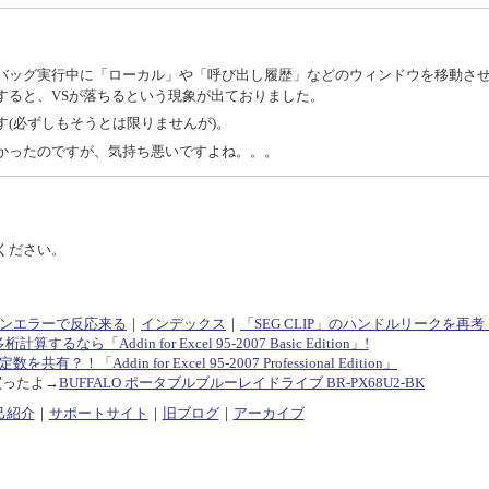
バッグ実行中に「ローカル」や「呼び出し履歴」などのウィンドウを移動さ
すると、VSが落ちるという現象が出ておりました。
(必ずしもそうとは限りませんが)。
かったのですが、気持ち悪いですよね。。。
ください。
ションエラーで反応来る
｜
インデックス
｜
「SEG CLIP」のハンドルリークを再考
多桁計算するなら「Addin for Excel 95-2007 Basic Edition」!
共有？！「Addin for Excel 95-2007 Professional Edition」
買ったよ→
BUFFALO ポータブルブルーレイドライブ BR-PX68U2-BK
己紹介
｜
サポートサイト
｜
旧ブログ
｜
アーカイブ