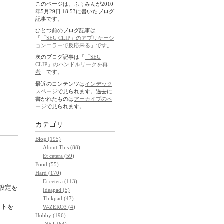
このページは、ふぅみんが2010
年5月29日 18:53に書いたブログ
記事です。
ひとつ前のブログ記事は
「
「SEG CLIP」のアプリケーシ
ョンエラーで反応来る
」です。
次のブログ記事は「
「SEG
CLIP」のハンドルリークを再
考
」です。
最近のコンテンツは
インデック
スページ
で見られます。過去に
書かれたものは
アーカイブのペ
ージ
で見られます。
カテゴリ
Blog (195)
About This (88)
Et cetera (59)
Food (55)
Hard (170)
Et cetera (113)
設定を
Ideapad (5)
Thikpad (47)
ートを
W-ZERO3 (4)
Hobby (196)
.NET (64)