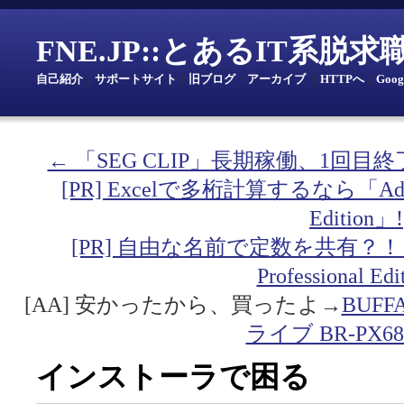
FNE.JP::とあるIT系脱
自己紹介
｜
サポートサイト
｜
旧ブログ
｜
アーカイブ
｜
HTTPへ
｜
Goo
← 「SEG CLIP」長期稼働、1回目終
[PR] Excelで多桁計算するなら「Addin fo
Edition」!
[PR] 自由な名前で定数を共有？！「Addin
Professional Ed
[AA] 安かったから、買ったよ→
BUF
ライブ BR-PX68
インストーラで困る