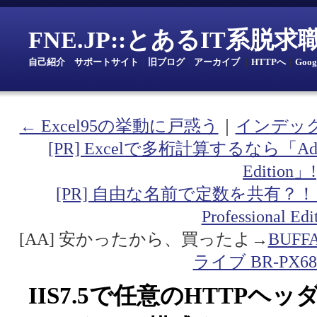
FNE.JP::とあるIT系脱
自己紹介
｜
サポートサイト
｜
旧ブログ
｜
アーカイブ
｜
HTTPへ
｜
Goo
← Excel95の挙動に戸惑う
｜
インデッ
[PR] Excelで多桁計算するなら「Addin fo
Edition」!
[PR] 自由な名前で定数を共有？！「Addin
Professional Ed
[AA] 安かったから、買ったよ→
BUF
ライブ BR-PX68
IIS7.5で任意のHTTPヘ