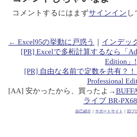
コメントするにはまず
サインイン
し
← Excel95の挙動に戸惑う
｜
インデッ
[PR] Excelで多桁計算するなら「Addin fo
Edition」!
[PR] 自由な名前で定数を共有？！「Addin
Professional Ed
[AA] 安かったから、買ったよ→
BUF
ライブ BR-PX68
自己紹介
｜
サポートサイト
｜
旧ブ